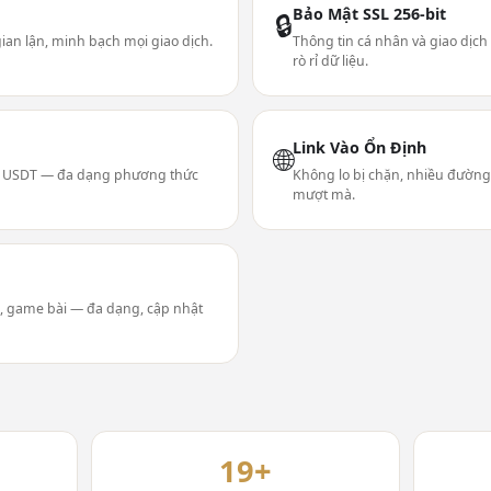
Bảo Mật SSL 256-bit
🔒
an lận, minh bạch mọi giao dịch.
Thông tin cá nhân và giao dịch
rò rỉ dữ liệu.
Link Vào Ổn Định
🌐
, USDT — đa dạng phương thức
Không lo bị chặn, nhiều đường
mượt mà.
cá, game bài — đa dạng, cập nhật
19+