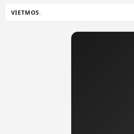
VIETMOS
.