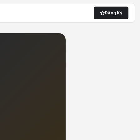
Đăng Ký