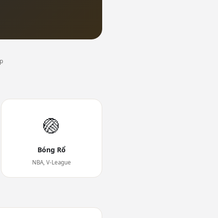
áp
🏐
Bóng Rổ
NBA, V-League