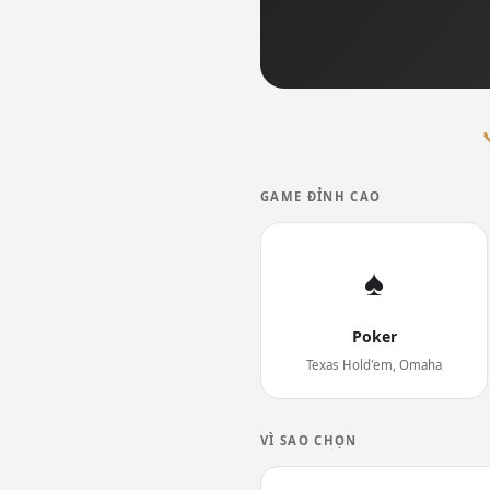

GAME ĐỈNH CAO
♠
Poker
Texas Hold'em, Omaha
VÌ SAO CHỌN