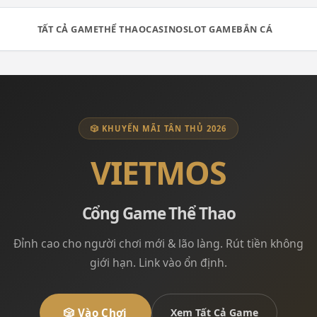
TẤT CẢ GAME
THỂ THAO
CASINO
SLOT GAME
BẮN CÁ
🎲 KHUYẾN MÃI TÂN THỦ 2026
VIETMOS
Cổng Game Thể Thao
Đỉnh cao cho người chơi mới & lão làng. Rút tiền không
giới hạn. Link vào ổn định.
🎲 Vào Chơi
Xem Tất Cả Game