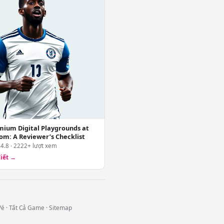
mium Digital Playgrounds at
om: A Reviewer’s Checklist
★
4.8 · 2222+ lượt xem
Tiết →
Vé
·
Tất Cả Game
·
Sitemap