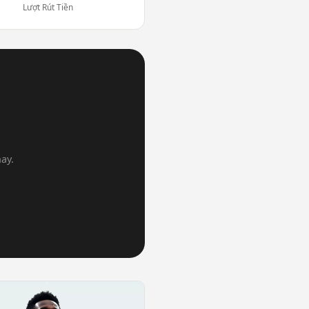
Lượt Rút Tiền
ay.