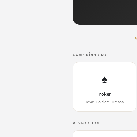

GAME ĐỈNH CAO
♠
Poker
Texas Hold'em, Omaha
VÌ SAO CHỌN