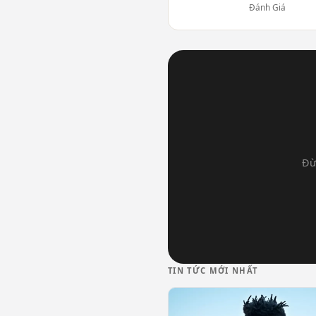
Đánh Giá
Đừ
TIN TỨC MỚI NHẤT