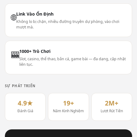
Link Vào Ổn Định
🌐
Không lo bị chặn, nhiều đường truyền dự phòng, vào chơi
mượt mà.
1000+ Trò Chơi
🎰
Slot, casino, thể thao, bắn cá, game bài — đa dạng, cập nhật
liên tục.
SỰ PHÁT TRIỂN
4.9★
19+
2M+
Đánh Giá
Năm Kinh Nghiệm
Lượt Rút Tiền