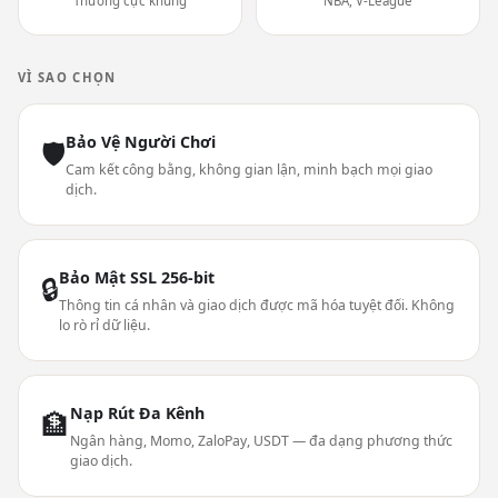
Thưởng cực khủng
NBA, V-League
VÌ SAO CHỌN
Bảo Vệ Người Chơi
🛡
Cam kết công bằng, không gian lận, minh bạch mọi giao
dịch.
Bảo Mật SSL 256-bit
🔒
Thông tin cá nhân và giao dịch được mã hóa tuyệt đối. Không
lo rò rỉ dữ liệu.
Nạp Rút Đa Kênh
🏦
Ngân hàng, Momo, ZaloPay, USDT — đa dạng phương thức
giao dịch.