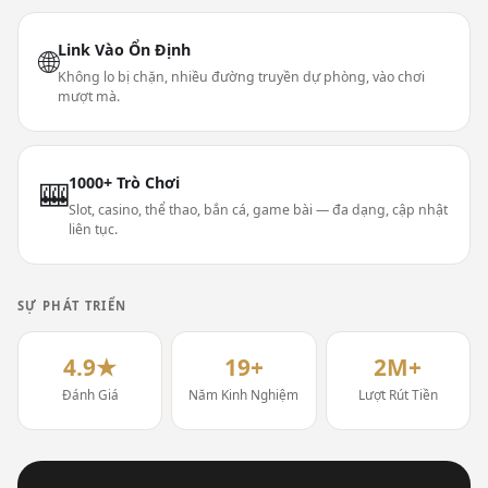
Link Vào Ổn Định
🌐
Không lo bị chặn, nhiều đường truyền dự phòng, vào chơi
mượt mà.
1000+ Trò Chơi
🎰
Slot, casino, thể thao, bắn cá, game bài — đa dạng, cập nhật
liên tục.
SỰ PHÁT TRIỂN
4.9★
19+
2M+
Đánh Giá
Năm Kinh Nghiệm
Lượt Rút Tiền