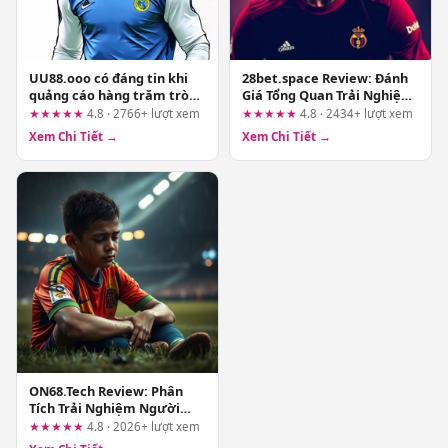
UU88.ooo có đáng tin khi
28bet.space Review: Đánh
quảng cáo hàng trăm trò
Giá Tổng Quan Trải Nghiệm
chơi trực tuyến? Góc nhìn
Người Dùng Khi Chơi Game
★★★★★
4.8 · 2766+ lượt xem
★★★★★
4.8 · 2434+ lượt xem
từ người đánh giá độc lập
Trực Tuyến
Xem Chi Tiết →
Xem Chi Tiết →
ON68.Tech Review: Phân
Tích Trải Nghiệm Người
Dùng Sau Khi Bóc Tách Các
★★★★★
4.8 · 2026+ lượt xem
Lời Quảng Cáo