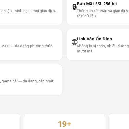
Bảo Mật SSL 256-bit
🔒
an lận, minh bạch mọi giao dịch.
Thông tin cá nhân và giao dịch
rò rỉ dữ liệu.
Link Vào Ổn Định
🌐
, USDT — đa dạng phương thức
Không lo bị chặn, nhiều đường
mượt mà.
cá, game bài — đa dạng, cập nhật
19+