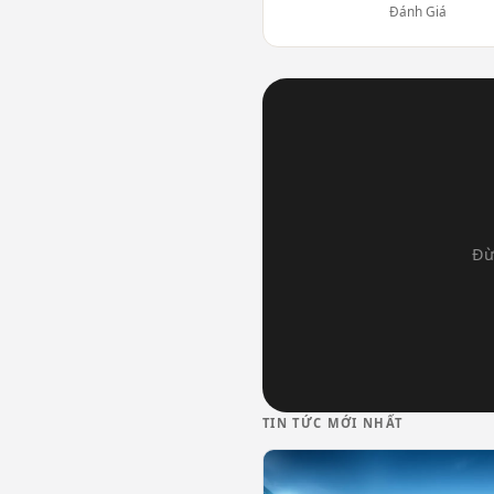
Đánh Giá
Đừ
TIN TỨC MỚI NHẤT