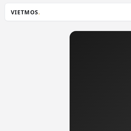
VIETMOS
.