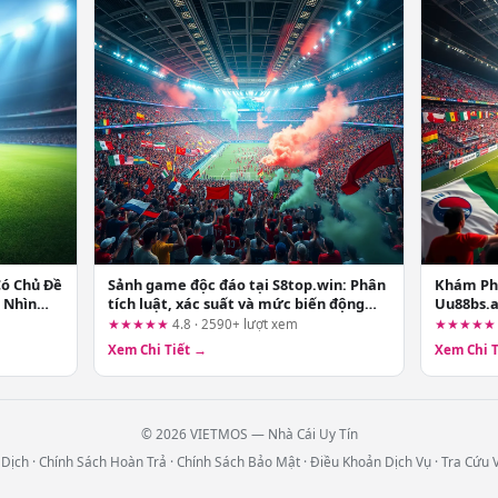
ó Chủ Đề
Sảnh game độc đáo tại S8top.win: Phân
Khám Ph
c Nhìn
tích luật, xác suất và mức biến động
Uu88bs.a
trước khi đặt cược
Bạch
★★★★★
4.8 · 2590+ lượt xem
★★★★
Xem Chi Tiết →
Xem Chi 
© 2026 VIETMOS — Nhà Cái Uy Tín
 Dịch
·
Chính Sách Hoàn Trả
·
Chính Sách Bảo Mật
·
Điều Khoản Dịch Vụ
·
Tra Cứu 