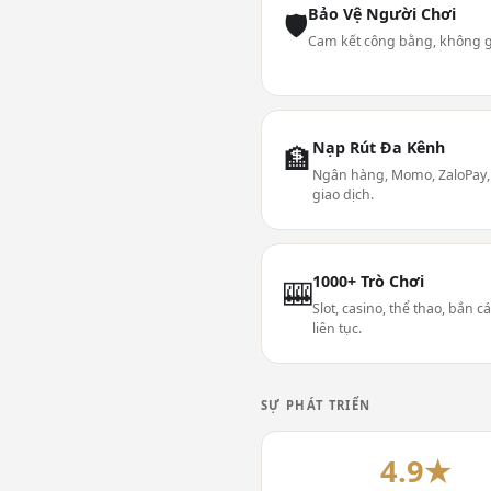
Bảo Vệ Người Chơi
🛡
Cam kết công bằng, không gi
Nạp Rút Đa Kênh
🏦
Ngân hàng, Momo, ZaloPay
giao dịch.
1000+ Trò Chơi
🎰
Slot, casino, thể thao, bắn 
liên tục.
SỰ PHÁT TRIỂN
4.9★