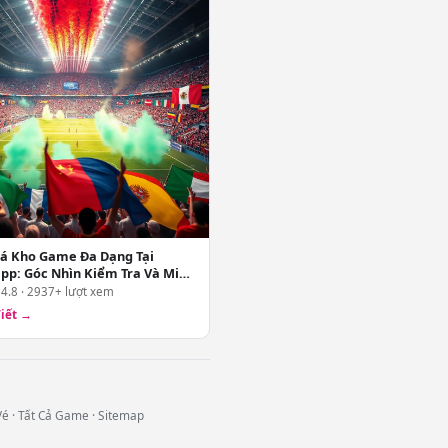
á Kho Game Đa Dạng Tại
pp: Góc Nhìn Kiểm Tra Và Minh
★
4.8 · 2937+ lượt xem
Tiết →
Vé
·
Tất Cả Game
·
Sitemap