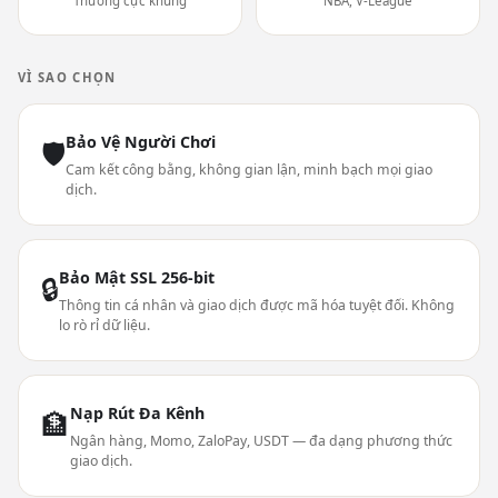
Thưởng cực khủng
NBA, V-League
VÌ SAO CHỌN
Bảo Vệ Người Chơi
🛡
Cam kết công bằng, không gian lận, minh bạch mọi giao
dịch.
Bảo Mật SSL 256-bit
🔒
Thông tin cá nhân và giao dịch được mã hóa tuyệt đối. Không
lo rò rỉ dữ liệu.
Nạp Rút Đa Kênh
🏦
Ngân hàng, Momo, ZaloPay, USDT — đa dạng phương thức
giao dịch.