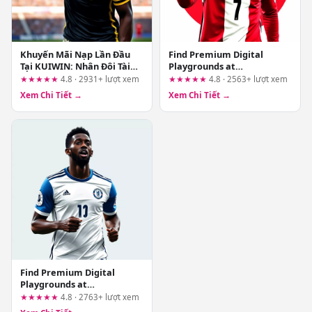
Khuyến Mãi Nạp Lần Đầu
Find Premium Digital
Tại KUIWIN: Nhân Đôi Tài
Playgrounds at
Khoản Gốc – Đọc Kỹ Trước
uu88pai.com: A Risk-First
★★★★★
4.8 · 2931+ lượt xem
★★★★★
4.8 · 2563+ lượt xem
Khi Nạp
Review
Xem Chi Tiết →
Xem Chi Tiết →
Find Premium Digital
Playgrounds at
dn8809.com: A Reviewer’s
★★★★★
4.8 · 2763+ lượt xem
Checklist