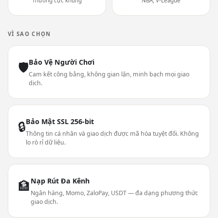
Thưởng cực khủng
NBA, V-League
VÌ SAO CHỌN
Bảo Vệ Người Chơi
🛡
Cam kết công bằng, không gian lận, minh bạch mọi giao
dịch.
Bảo Mật SSL 256-bit
🔒
Thông tin cá nhân và giao dịch được mã hóa tuyệt đối. Không
lo rò rỉ dữ liệu.
Nạp Rút Đa Kênh
🏦
Ngân hàng, Momo, ZaloPay, USDT — đa dạng phương thức
giao dịch.