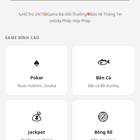
📞
Hỗ Trợ 24/7
🎲
Game Bài Đổi Thưởng
🛡
Bảo Vệ Thông Tin
📜
Giấy Phép Hợp Pháp
GAME ĐỈNH CAO
♠
🐟
Poker
Bắn Cá
Texas Hold'em, Omaha
Bắn cá đổi thưởng
💰
🏐
Jackpot
Bóng Rổ