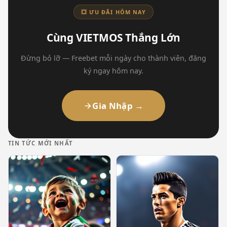
💥 ƯU ĐÃI HÔM NAY
Cùng VIETMOS Thắng Lớn
Đừng bỏ lỡ — Freebet mỗi ngày cho thành viên, đăng
ký ngay hôm nay.
Gia Nhập →
TIN TỨC MỚI NHẤT