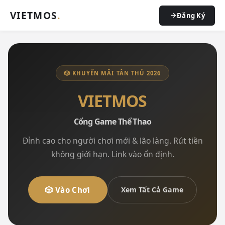
VIETMOS
.
Đăng Ký
🎲 KHUYẾN MÃI TÂN THỦ 2026
VIETMOS
Cổng Game Thể Thao
Đỉnh cao cho người chơi mới & lão làng. Rút tiền
không giới hạn. Link vào ổn định.
🎲 Vào Chơi
Xem Tất Cả Game