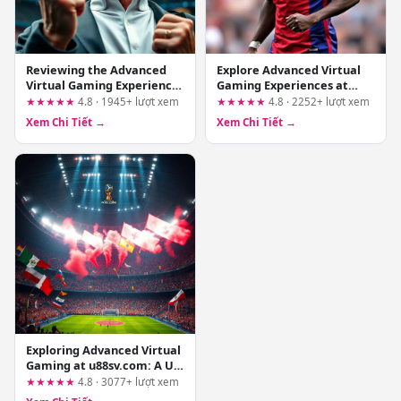
Reviewing the Advanced
Explore Advanced Virtual
Virtual Gaming Experience
Gaming Experiences at
at yhylc88.com: What to
go99sv.com: What to Verify
★★★★★
4.8 · 1945+ lượt xem
★★★★★
4.8 · 2252+ lượt xem
Expect and What to Verify
Before You Play
Xem Chi Tiết →
Xem Chi Tiết →
Yourself
Exploring Advanced Virtual
Gaming at u88sv.com: A UX
Expert’s Verdict
★★★★★
4.8 · 3077+ lượt xem