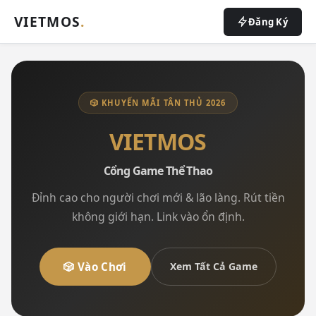
VIETMOS
.
Đăng Ký
🎲 KHUYẾN MÃI TÂN THỦ 2026
VIETMOS
Cổng Game Thể Thao
Đỉnh cao cho người chơi mới & lão làng. Rút tiền
không giới hạn. Link vào ổn định.
🎲 Vào Chơi
Xem Tất Cả Game