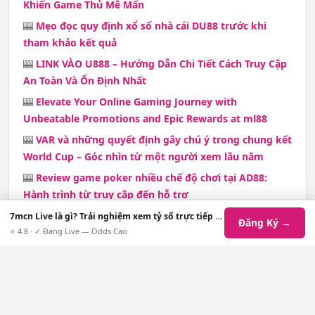
Khiến Game Thủ Mê Mẩn
🎰
Mẹo đọc quy định xổ số nhà cái DU88 trước khi
tham khảo kết quả
🎰
LINK VÀO U888 – Hướng Dẫn Chi Tiết Cách Truy Cập
An Toàn Và Ổn Định Nhất
🎰
Elevate Your Online Gaming Journey with
Unbeatable Promotions and Epic Rewards at ml88
🎰
VAR và những quyết định gây chú ý trong chung kết
World Cup – Góc nhìn từ một người xem lâu năm
🎰
Review game poker nhiều chế độ chơi tại AD88:
Hành trình từ truy cập đến hỗ trợ
🎰
Thể Thao SC88 – Sân Chơi Cá Cược Đỉnh Cao Cho Dân
7mcn Live là gì? Trải nghiệm xem tỷ số trực tiếp đỉnh cao trên vietmos.vn
Đăng Ký →
⭐ 4.8 · ✓ Đang Live — Odds Cao
Mê Thể Thao
© 2026 vietmos.vn — Nhà Cái Uy Tín
Contact
·
Chính Sách Giao Dịch
·
Chính Sách Hoàn Trả
·
Chính Sách Bảo Mật
·