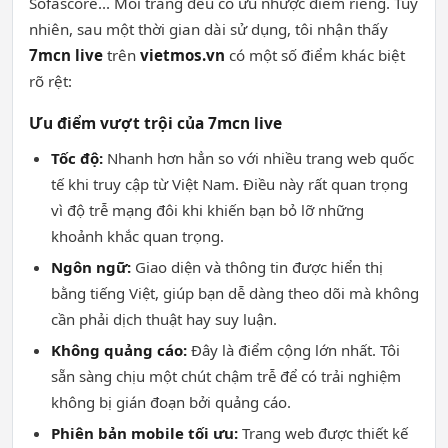
Sofascore... Mỗi trang đều có ưu nhược điểm riêng. Tuy
nhiên, sau một thời gian dài sử dụng, tôi nhận thấy
7mcn live
trên
vietmos.vn
có một số điểm khác biệt
rõ rệt:
Ưu điểm vượt trội của 7mcn live
Tốc độ:
Nhanh hơn hẳn so với nhiều trang web quốc
tế khi truy cập từ Việt Nam. Điều này rất quan trọng
vì độ trễ mạng đôi khi khiến bạn bỏ lỡ những
khoảnh khắc quan trọng.
Ngôn ngữ:
Giao diện và thông tin được hiển thị
bằng tiếng Việt, giúp bạn dễ dàng theo dõi mà không
cần phải dịch thuật hay suy luận.
Không quảng cáo:
Đây là điểm cộng lớn nhất. Tôi
sẵn sàng chịu một chút chậm trễ để có trải nghiệm
không bị gián đoạn bởi quảng cáo.
Phiên bản mobile tối ưu:
Trang web được thiết kế