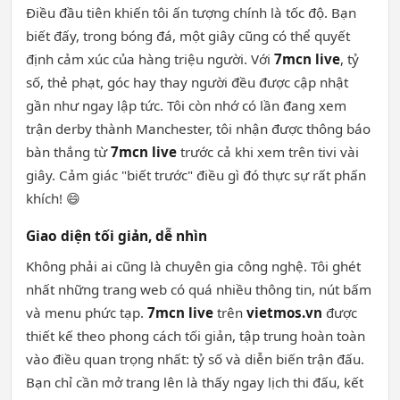
Điều đầu tiên khiến tôi ấn tượng chính là tốc độ. Bạn
biết đấy, trong bóng đá, một giây cũng có thể quyết
định cảm xúc của hàng triệu người. Với
7mcn live
, tỷ
số, thẻ phạt, góc hay thay người đều được cập nhật
gần như ngay lập tức. Tôi còn nhớ có lần đang xem
trận derby thành Manchester, tôi nhận được thông báo
bàn thắng từ
7mcn live
trước cả khi xem trên tivi vài
giây. Cảm giác "biết trước" điều gì đó thực sự rất phấn
khích! 😄
Giao diện tối giản, dễ nhìn
Không phải ai cũng là chuyên gia công nghệ. Tôi ghét
nhất những trang web có quá nhiều thông tin, nút bấm
và menu phức tạp.
7mcn live
trên
vietmos.vn
được
thiết kế theo phong cách tối giản, tập trung hoàn toàn
vào điều quan trọng nhất: tỷ số và diễn biến trận đấu.
Bạn chỉ cần mở trang lên là thấy ngay lịch thi đấu, kết