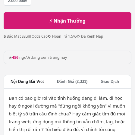
2.000.000₫
⚡ Nhận Thưởng
🔒 Bảo Mật SSL
🎰 Odds Cao
🔄 Hoàn Trả 1.5%
💳 Đa Kênh Nạp
🔥
456
người đang xem trang này
Nội Dung Bài Viết
Đánh Giá (2,331)
Giao Dịch
Bạn có bao giờ rơi vào tình huống đang đi làm, đi học
hay ở ngoài đường mà "đứng ngồi không yên" vì muốn
biết tỷ số trận cầu đinh chưa? Hay cảm giác tìm đủ mọi
trang web, ứng dụng mà thông tin vẫn chậm, lag, hoặc
hiển thị rối rắm? Tôi hiểu điều đó, vì chính tôi cũng