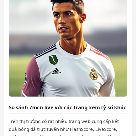
So sánh 7mcn live với các trang xem tỷ số khác
Trên thị trường có rất nhiều trang web cung cấp kết
quả bóng đá trực tuyến như FlashScore, LiveScore,