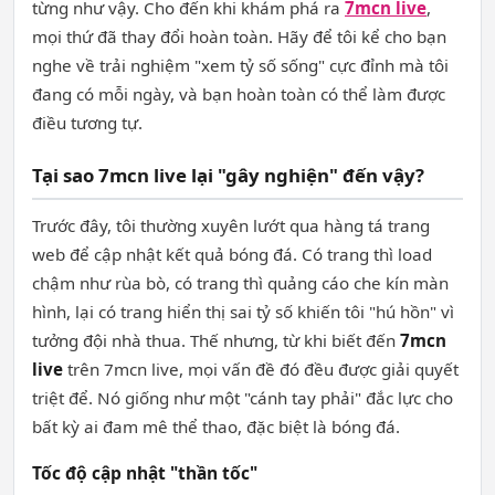
từng như vậy. Cho đến khi khám phá ra
7mcn live
,
mọi thứ đã thay đổi hoàn toàn. Hãy để tôi kể cho bạn
nghe về trải nghiệm "xem tỷ số sống" cực đỉnh mà tôi
đang có mỗi ngày, và bạn hoàn toàn có thể làm được
điều tương tự.
Tại sao 7mcn live lại "gây nghiện" đến vậy?
Trước đây, tôi thường xuyên lướt qua hàng tá trang
web để cập nhật kết quả bóng đá. Có trang thì load
chậm như rùa bò, có trang thì quảng cáo che kín màn
hình, lại có trang hiển thị sai tỷ số khiến tôi "hú hồn" vì
tưởng đội nhà thua. Thế nhưng, từ khi biết đến
7mcn
live
trên 7mcn live, mọi vấn đề đó đều được giải quyết
triệt để. Nó giống như một "cánh tay phải" đắc lực cho
bất kỳ ai đam mê thể thao, đặc biệt là bóng đá.
Tốc độ cập nhật "thần tốc"