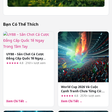
Bạn Có Thể Thích
UY88 – Sân Chơi Cá Cược
Đẳng Cấp Quốc Tế Ngay
Trong Tầm Tay
★★★★★
4.8 · 2161+ lượt xem
World Cup 2026 Và Cuộc
Cạnh Tranh Chưa Từng Có:
Bóng Đá Bước Vào Kỷ
★★★★★
4.8 · 2570+ lượt xem
Nguyên Mới
Xem Chi Tiết →
Xem Chi Tiết →