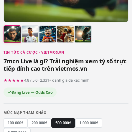
TIN TỨC CÁ CƯỢC · VIETMOS.VN
7mcn Live là gì? Trải nghiệm xem tỷ số trực
tiếp đỉnh cao trên vietmos.vn
★★★★★
4.8 / 5.0 · 2,331+ đánh giá đã xác minh
Đang Live — Odds Cao
MỨC NẠP THAM KHẢO
100.000₫
200.000₫
500.000₫
1.000.000₫