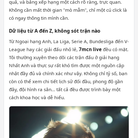
quả, và bảng xếp hạng một cách rõ ràng, trực quan.
Không cần mất thời gian "mò mẫm", chỉ một cú click là
có ngay thông tin mình cần.
Dữ liệu từ A đến Z, không sót trận nào
Từ Ngoại hạng Anh, La Liga, Serie A, Bundesliga đến V-
League hay các giải đấu nhỏ lẻ,
7mcn live
đều có mặt.
Tôi thường xuyên theo dõi các trận đấu ở giải hạng
Nhất Anh và thực sự rất khó tìm được một nguồn cập
nhật đầy đủ và chính xác như vậy. Không chỉ tỷ số, bạn
còn có thể xem chi tiết lịch sử đối đầu, phong độ gần
đây, đội hình ra sân... tất cả đều được trình bày một
cách khoa học và dễ hiểu.