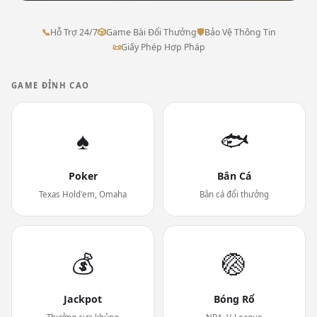
📞
Hỗ Trợ 24/7
🎲
Game Bài Đổi Thưởng
🛡
Bảo Vệ Thông Tin
📜
Giấy Phép Hợp Pháp
GAME ĐỈNH CAO
♠
🐟
Poker
Bắn Cá
Texas Hold'em, Omaha
Bắn cá đổi thưởng
💰
🏐
Jackpot
Bóng Rổ