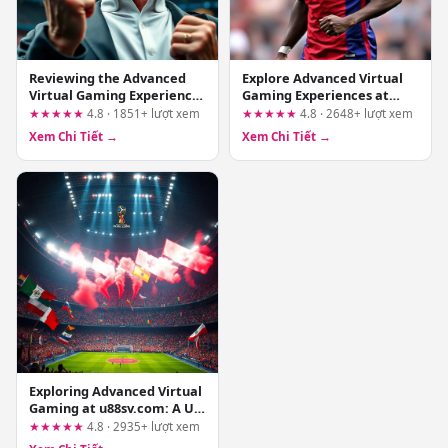
Reviewing the Advanced
Explore Advanced Virtual
Virtual Gaming Experience
Gaming Experiences at
at yhylc88.com: What to
go99sv.com: What to Verify
★★★★★
4.8 · 1851+ lượt xem
★★★★★
4.8 · 2648+ lượt xem
Expect and What to Verify
Before You Play
Xem Chi Tiết →
Xem Chi Tiết →
Yourself
Exploring Advanced Virtual
Gaming at u88sv.com: A UX
Expert’s Verdict
★★★★★
4.8 · 2935+ lượt xem