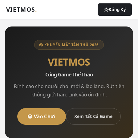
VIETMOS
.
Đăng Ký
🎲 KHUYẾN MÃI TÂN THỦ 2026
VIETMOS
Cổng Game Thể Thao
Đỉnh cao cho người chơi mới & lão làng. Rút tiền
không giới hạn. Link vào ổn định.
🎲 Vào Chơi
Xem Tất Cả Game