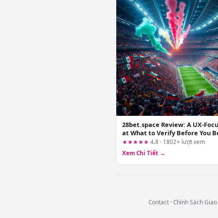
28bet.space Review: A UX-Foc
at What to Verify Before You B
★★★★★
4.8 · 1802+ lượt xem
Xem Chi Tiết →
Contact
·
Chính Sách Giao