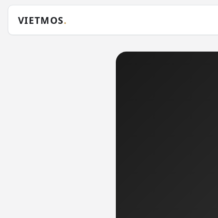
VIETMOS
.