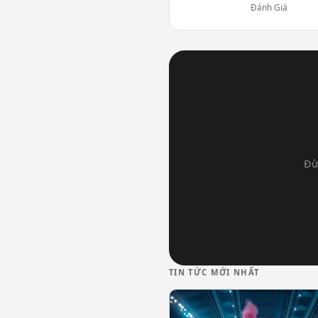
Đánh Giá
Đừ
TIN TỨC MỚI NHẤT