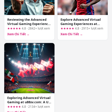
Reviewing the Advanced
Explore Advanced Virtual
Virtual Gaming Experience
Gaming Experiences at
at yhylc88.com: What to
go99sv.com: What to Verify
★★★★★
4.8 · 2842+ lượt xem
★★★★★
4.8 · 2915+ lượt xem
Expect and What to Verify
Before You Play
Xem Chi Tiết →
Xem Chi Tiết →
Yourself
Exploring Advanced Virtual
Gaming at u88sv.com: A UX
Expert’s Verdict
★★★★★
4.8 · 2134+ lượt xem