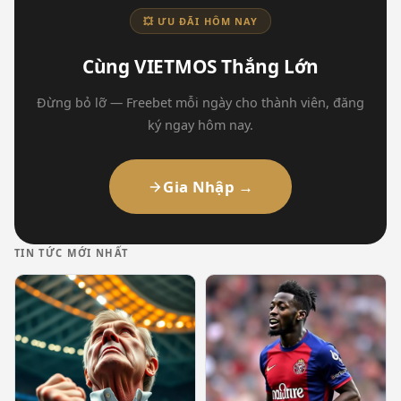
💥 ƯU ĐÃI HÔM NAY
Cùng VIETMOS Thắng Lớn
Đừng bỏ lỡ — Freebet mỗi ngày cho thành viên, đăng
ký ngay hôm nay.
Gia Nhập →
TIN TỨC MỚI NHẤT