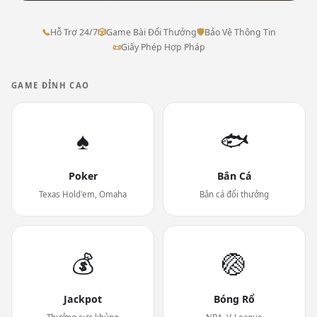
📞
Hỗ Trợ 24/7
🎲
Game Bài Đổi Thưởng
🛡
Bảo Vệ Thông Tin
📜
Giấy Phép Hợp Pháp
GAME ĐỈNH CAO
♠
🐟
Poker
Bắn Cá
Texas Hold'em, Omaha
Bắn cá đổi thưởng
💰
🏐
Jackpot
Bóng Rổ