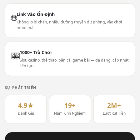
Link Vào Ổn Định
🌐
Không lo bị chặn, nhiều đường truyền dự phòng, vào chơi
mượt mà.
1000+ Trò Chơi
🎰
Slot, casino, thể thao, bắn cá, game bài — đa dạng, cập nhật
liên tục.
SỰ PHÁT TRIỂN
4.9★
19+
2M+
Đánh Giá
Năm Kinh Nghiệm
Lượt Rút Tiền