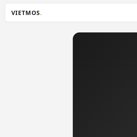
VIETMOS
.