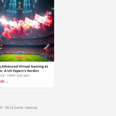
g Advanced Virtual Gaming at
m: A UX Expert’s Verdict
★
4.8 · 1899+ lượt xem
Tiết →
Vé
·
Tất Cả Game
·
Sitemap