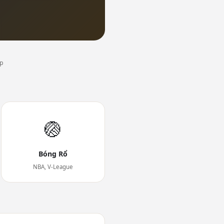
áp
🏐
Bóng Rổ
NBA, V-League