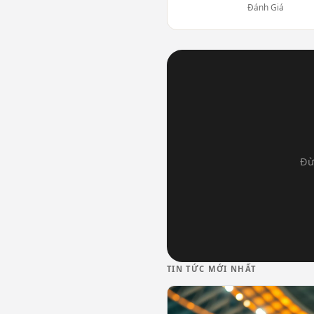
Đánh Giá
Đừ
TIN TỨC MỚI NHẤT