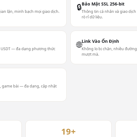
Bảo Mật SSL 256-bit
🔒
an lận, minh bạch mọi giao dịch.
Thông tin cá nhân và giao dịch
rò rỉ dữ liệu.
Link Vào Ổn Định
🌐
, USDT — đa dạng phương thức
Không lo bị chặn, nhiều đường
mượt mà.
cá, game bài — đa dạng, cập nhật
19+