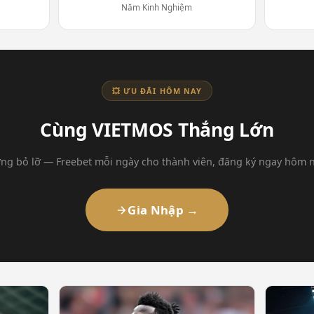
Năm Kinh Nghiệm
💥 ƯU ĐÃI HÔM NAY
Cùng VIETMOS Thắng Lớn
ng bỏ lỡ — Freebet mỗi ngày cho thành viên, đăng ký ngay hôm n
Gia Nhập →