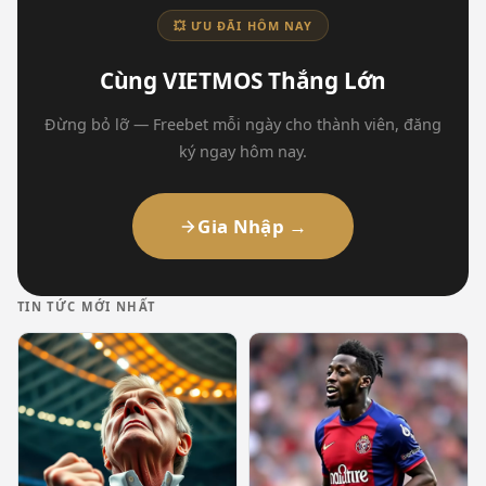
💥 ƯU ĐÃI HÔM NAY
Cùng VIETMOS Thắng Lớn
Đừng bỏ lỡ — Freebet mỗi ngày cho thành viên, đăng
ký ngay hôm nay.
Gia Nhập →
TIN TỨC MỚI NHẤT