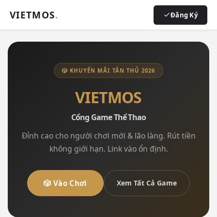
VIETMOS
.
Đăng Ký
🎲 KHUYẾN MÃI TÂN THỦ 2026
VIETMOS
Cổng Game Thể Thao
Đỉnh cao cho người chơi mới & lão làng. Rút tiền
không giới hạn. Link vào ổn định.
🎲 Vào Chơi
Xem Tất Cả Game