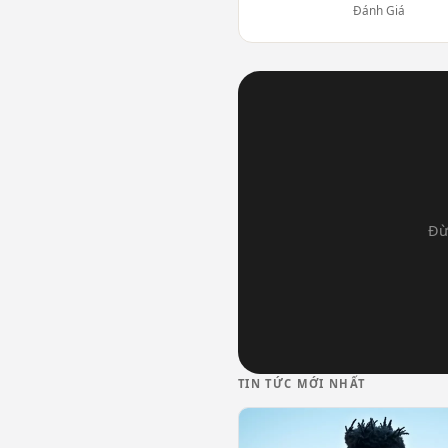
Đánh Giá
Đừ
TIN TỨC MỚI NHẤT