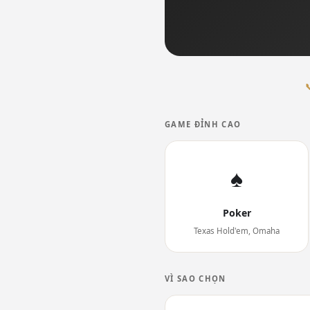

GAME ĐỈNH CAO
♠
Poker
Texas Hold'em, Omaha
VÌ SAO CHỌN