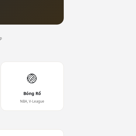
áp
🏐
Bóng Rổ
NBA, V-League