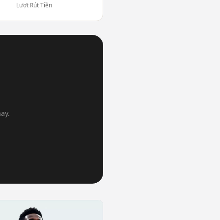
Lượt Rút Tiền
ay.