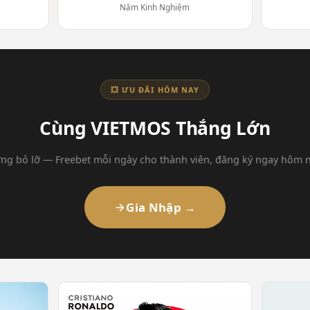
Năm Kinh Nghiệm
💥 ƯU ĐÃI HÔM NAY
Cùng VIETMOS Thắng Lớn
ng bỏ lỡ — Freebet mỗi ngày cho thành viên, đăng ký ngay hôm n
Gia Nhập →