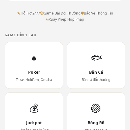
📞
Hỗ Trợ 24/7
🎲
Game Bài Đổi Thưởng
🛡
Bảo Vệ Thông Tin
📜
Giấy Phép Hợp Pháp
GAME ĐỈNH CAO
♠
🐟
Poker
Bắn Cá
Texas Hold'em, Omaha
Bắn cá đổi thưởng
💰
🏐
Jackpot
Bóng Rổ