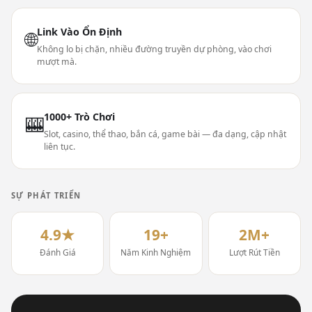
Link Vào Ổn Định
🌐
Không lo bị chặn, nhiều đường truyền dự phòng, vào chơi
mượt mà.
1000+ Trò Chơi
🎰
Slot, casino, thể thao, bắn cá, game bài — đa dạng, cập nhật
liên tục.
SỰ PHÁT TRIỂN
4.9★
19+
2M+
Đánh Giá
Năm Kinh Nghiệm
Lượt Rút Tiền