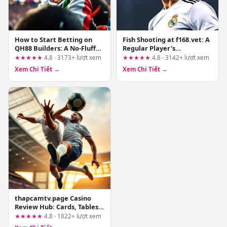
How to Start Betting on
Fish Shooting at f168.vet: A
QH88 Builders: A No-Fluff
Regular Player's
Walkthrough for Online
Walkthrough of the Full
★★★★★
4.8 · 3173+ lượt xem
★★★★★
4.8 · 3142+ lượt xem
Players
Experience
Xem Chi Tiết →
Xem Chi Tiết →
thapcamtv.page Casino
Review Hub: Cards, Tables
and Arcade Games – Is It
★★★★★
4.8 · 1822+ lượt xem
Worth Your Time?