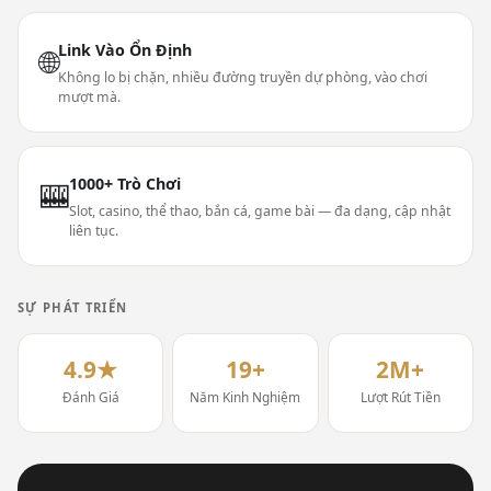
Link Vào Ổn Định
🌐
Không lo bị chặn, nhiều đường truyền dự phòng, vào chơi
mượt mà.
1000+ Trò Chơi
🎰
Slot, casino, thể thao, bắn cá, game bài — đa dạng, cập nhật
liên tục.
SỰ PHÁT TRIỂN
4.9★
19+
2M+
Đánh Giá
Năm Kinh Nghiệm
Lượt Rút Tiền