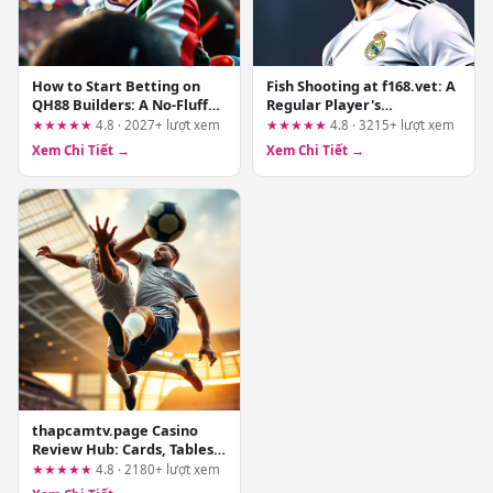
How to Start Betting on
Fish Shooting at f168.vet: A
QH88 Builders: A No-Fluff
Regular Player's
Walkthrough for Online
Walkthrough of the Full
★★★★★
4.8 · 2027+ lượt xem
★★★★★
4.8 · 3215+ lượt xem
Players
Experience
Xem Chi Tiết →
Xem Chi Tiết →
thapcamtv.page Casino
Review Hub: Cards, Tables
and Arcade Games – Is It
★★★★★
4.8 · 2180+ lượt xem
Worth Your Time?