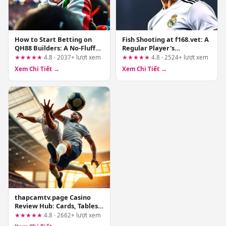
How to Start Betting on
Fish Shooting at f168.vet: A
QH88 Builders: A No-Fluff
Regular Player's
Walkthrough for Online
Walkthrough of the Full
★★★★★
4.8 · 2037+ lượt xem
★★★★★
4.8 · 2524+ lượt xem
Players
Experience
Xem Chi Tiết →
Xem Chi Tiết →
thapcamtv.page Casino
Review Hub: Cards, Tables
and Arcade Games – Is It
★★★★★
4.8 · 2662+ lượt xem
Worth Your Time?