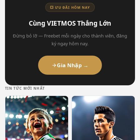
💥 ƯU ĐÃI HÔM NAY
Cùng VIETMOS Thắng Lớn
Đừng bỏ lỡ — Freebet mỗi ngày cho thành viên, đăng
ký ngay hôm nay.
Gia Nhập →
TIN TỨC MỚI NHẤT