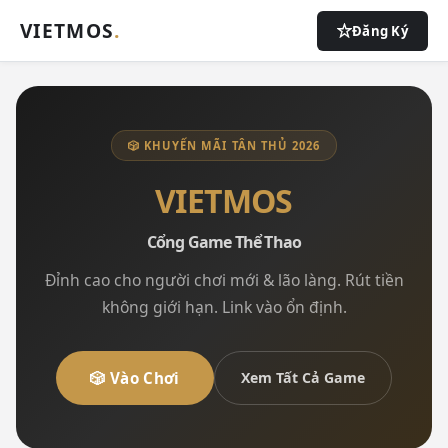
VIETMOS
.
Đăng Ký
🎲 KHUYẾN MÃI TÂN THỦ 2026
VIETMOS
Cổng Game Thể Thao
Đỉnh cao cho người chơi mới & lão làng. Rút tiền
không giới hạn. Link vào ổn định.
🎲 Vào Chơi
Xem Tất Cả Game