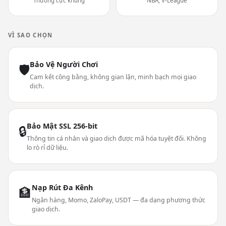
Thưởng cực khủng
NBA, V-League
VÌ SAO CHỌN
Bảo Vệ Người Chơi
🛡
Cam kết công bằng, không gian lận, minh bạch mọi giao
dịch.
Bảo Mật SSL 256-bit
🔒
Thông tin cá nhân và giao dịch được mã hóa tuyệt đối. Không
lo rò rỉ dữ liệu.
Nạp Rút Đa Kênh
🏦
Ngân hàng, Momo, ZaloPay, USDT — đa dạng phương thức
giao dịch.