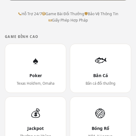
📞
Hỗ Trợ 24/7
🎲
Game Bài Đổi Thưởng
🛡
Bảo Vệ Thông Tin
📜
Giấy Phép Hợp Pháp
GAME ĐỈNH CAO
♠
🐟
Poker
Bắn Cá
Texas Hold'em, Omaha
Bắn cá đổi thưởng
💰
🏐
Jackpot
Bóng Rổ