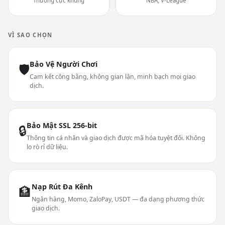
Thưởng cực khủng
NBA, V-League
VÌ SAO CHỌN
Bảo Vệ Người Chơi
🛡
Cam kết công bằng, không gian lận, minh bạch mọi giao
dịch.
Bảo Mật SSL 256-bit
🔒
Thông tin cá nhân và giao dịch được mã hóa tuyệt đối. Không
lo rò rỉ dữ liệu.
Nạp Rút Đa Kênh
🏦
Ngân hàng, Momo, ZaloPay, USDT — đa dạng phương thức
giao dịch.