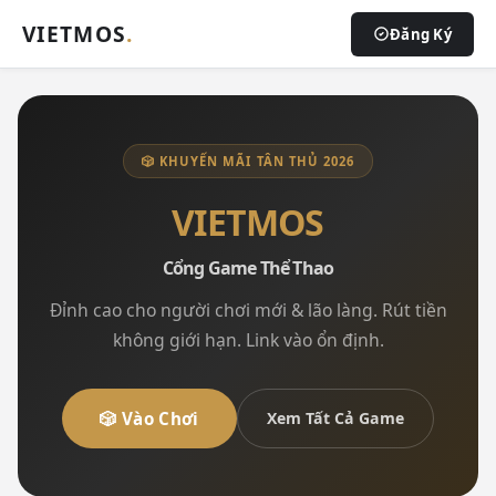
VIETMOS
.
Đăng Ký
🎲 KHUYẾN MÃI TÂN THỦ 2026
VIETMOS
Cổng Game Thể Thao
Đỉnh cao cho người chơi mới & lão làng. Rút tiền
không giới hạn. Link vào ổn định.
🎲 Vào Chơi
Xem Tất Cả Game