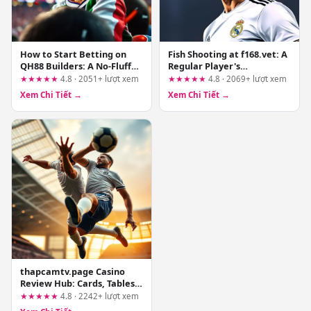
How to Start Betting on
Fish Shooting at f168.vet: A
QH88 Builders: A No-Fluff
Regular Player's
Walkthrough for Online
Walkthrough of the Full
★★★★★
4.8 · 2051+ lượt xem
★★★★★
4.8 · 2069+ lượt xem
Players
Experience
Xem Chi Tiết →
Xem Chi Tiết →
thapcamtv.page Casino
Review Hub: Cards, Tables
and Arcade Games – Is It
★★★★★
4.8 · 2242+ lượt xem
Worth Your Time?