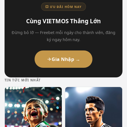
💥 ƯU ĐÃI HÔM NAY
Cùng VIETMOS Thắng Lớn
Đừng bỏ lỡ — Freebet mỗi ngày cho thành viên, đăng
ký ngay hôm nay.
Gia Nhập →
TIN TỨC MỚI NHẤT