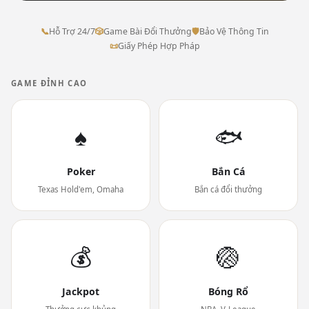
📞
Hỗ Trợ 24/7
🎲
Game Bài Đổi Thưởng
🛡
Bảo Vệ Thông Tin
📜
Giấy Phép Hợp Pháp
GAME ĐỈNH CAO
♠
🐟
Poker
Bắn Cá
Texas Hold'em, Omaha
Bắn cá đổi thưởng
💰
🏐
Jackpot
Bóng Rổ