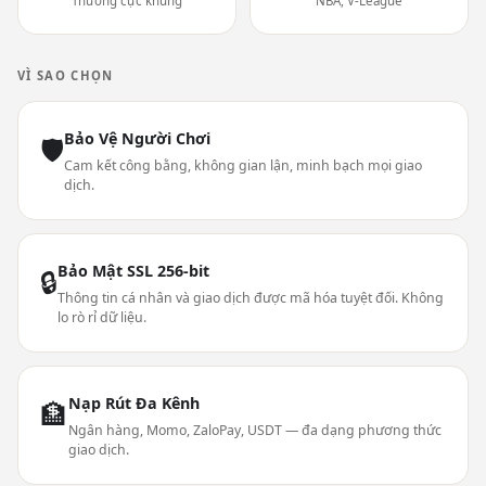
Thưởng cực khủng
NBA, V-League
VÌ SAO CHỌN
Bảo Vệ Người Chơi
🛡
Cam kết công bằng, không gian lận, minh bạch mọi giao
dịch.
Bảo Mật SSL 256-bit
🔒
Thông tin cá nhân và giao dịch được mã hóa tuyệt đối. Không
lo rò rỉ dữ liệu.
Nạp Rút Đa Kênh
🏦
Ngân hàng, Momo, ZaloPay, USDT — đa dạng phương thức
giao dịch.