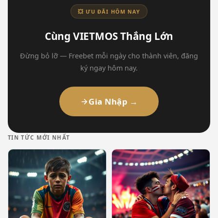
💥 ƯU ĐÃI HÔM NAY
Cùng VIETMOS Thắng Lớn
Đừng bỏ lỡ — Freebet mỗi ngày cho thành viên, đăng
ký ngay hôm nay.
Gia Nhập →
TIN TỨC MỚI NHẤT