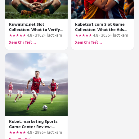
Kuwinzhz.net Slot
kubetso1.com Slot Game
Collection: What to Verify
Collection: What the Ads
Before You Spin
Promise and What Players
★★★★★
4.8 · 3102+ lượt xem
★★★★★
4.8 · 3036+ lượt xem
Should Verify
Xem Chi Tiết →
Xem Chi Tiết →
Kubet.marketing Sports
Game Center Review:
Football Betting Coverage,
★★★★★
4.8 · 2996+ lượt xem
Global Competitions, and